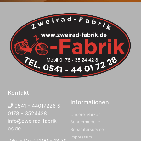
Kontakt
Informationen
0541 – 44017228 &
0178 – 3524428
Unsere Marken
info@zweirad-fabrik-
Sondermodelle
os.de
Reparaturservice
Impressum
Mo. – Do. : 11.00 – 18.30