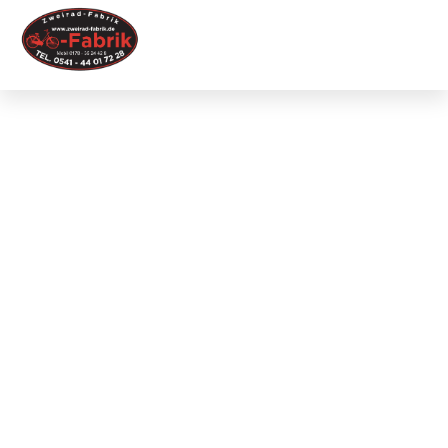
Willkomme
bei der
Zweirad-